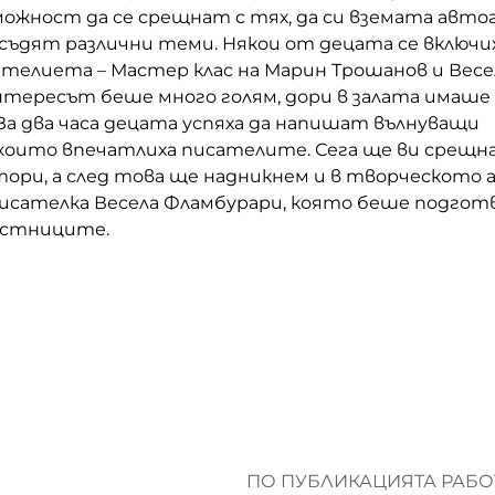
можност да се срещнат с тях, да си вземата автог
съдят различни теми. Някои от децата се включих
телиета – Мастер клас на Марин Трошанов и Весе
нтересът беше много голям, дори в залата имаше
а два часа децата успяха да напишат вълнуващи
 които впечатлиха писателите. Сега ще ви срещн
тори, а след това ще надникнем и в творческото 
исателка Весела Фламбурари, която беше подгот
частниците.
ПО ПУБЛИКАЦИЯТА РАБОТ