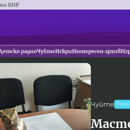
 на БНР
Детско радио
Чуйте
Искри
Интересен архив
Иг
Чуйте
ПОДК
Масте