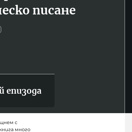
еско писане
й епизода
ещнем с
книга много