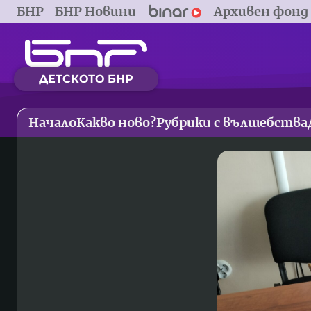
БНР
БНР Новини
Архивен фонд
ДЕТСКОТО БНР
Начало
Какво ново?
Рубрики с вълшебства