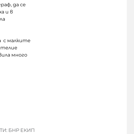
раф, да се
а и в
ла
а с малките
ателие
вила много
И: БНР ЕКИП