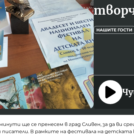
творч
НАШИТЕ ГОСТИ
Чу
инути ще се пренесем в град Сливен, за да ви ср
 писатели. В рамките на фестивала на детската 