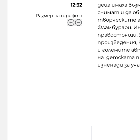
12:32
деца имаха въз
снимат и да об
Размер на шрифта
творческите а
Фламбурари. И
правостоящи. З
произведения,
и големите ав
на детската п
изненади за у