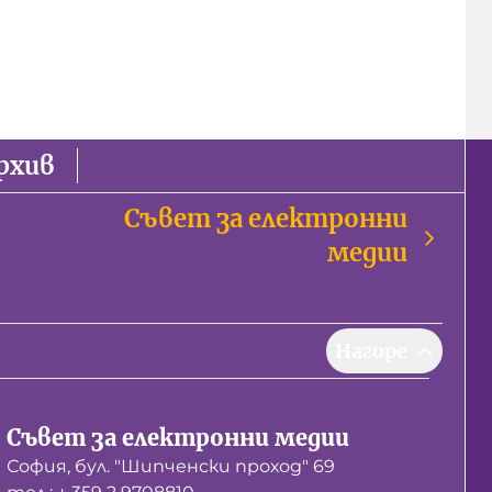
рхив
Съвет за електронни
медии
Нагоре
Съвет за електронни медии
София, бул. "Шипченски проход" 69