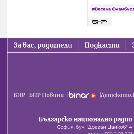
#
Весела Фламбур
За вас, родители
Подкасти
БНР
БНР Новини
Детското.
Българско национално радио
София, бул. "Драган Цанков" 4