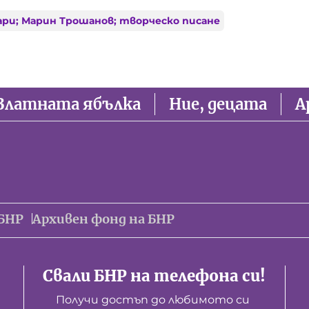
ари; Марин Трошанов; творческо писане
Златната ябълка
Ние, децата
А
БНР
Архивен фонд на БНР
Свали БНР на телефона си!
Получи достъп до любимото си 