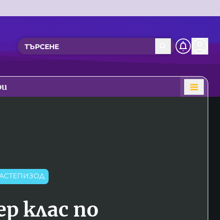
ри
АСТЕПИЗОД
р клас по