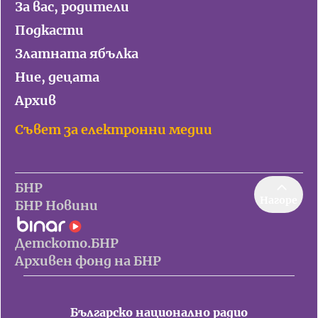
За вас, родители
Подкасти
Златната ябълка
Ние, децата
Архив
Съвет за електронни медии
БНР
Нагоре
БНР Новини
Детското.БНР
Архивен фонд на БНР
Българско национално радио