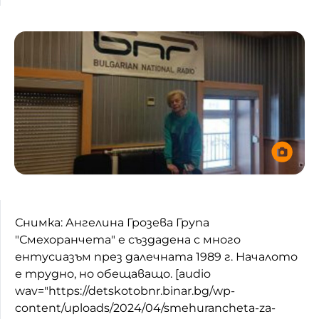
Домашен любимец
Питаме Ви
До ре ми
Снимка: Ангелина Грозева Група
"Смехоранчета" е създадена с много
ентусиазъм през далечната 1989 г. Началото
е трудно, но обещаващо. [audio
wav="https://detskotobnr.binar.bg/wp-
content/uploads/2024/04/smehurancheta-za-