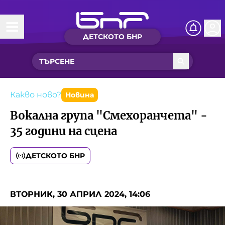
ДЕТСКОТО БНР
Начало
Какво ново?
Рубрики с вълшебства
Какво ново?
Новина
Вокална група "Смехоранчета" -
Детско радио
35 години на сцена
Чуйте
ДЕТСКОТО БНР
Новините на детски език
Искри
Приказки
ВТОРНИК, 30 АПРИЛ 2024, 14:06
Интересен архив
Песнички
Нашите гости