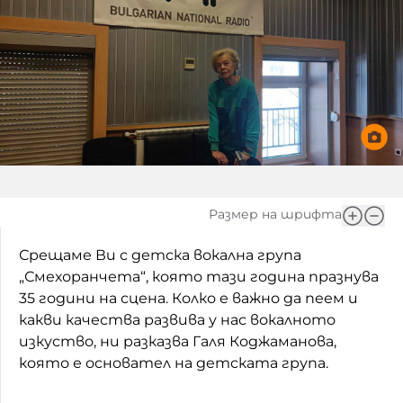
Игри
Фантазирай
Кои сме ние?
Приказки
История на изкуството
За вас, родители
Музикална кутийка
БНР
БНР Новини
От соул до рокендрол
Архивен фонд на БНР
Междучасие
Размер на шрифта
Яйцето на света
Срещаме Ви с детска вокална група
„Смехоранчета“, която тази година празнува
Къщата
35 години на сцена. Колко е важно да пеем и
какви качества развива у нас вокалното
Златната ябълка
изкуство, ни разказва Галя Коджаманова,
Непознатите думи
която е основател на детската група.
Като Айнщайн