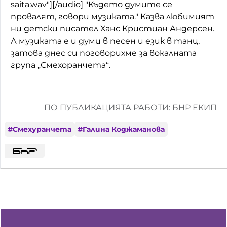
saita.wav"][/audio] "Където думите се
провалят, говори музиката." Казва любимият
ни детски писател Ханс Кристиан Андерсен.
А музиката е и думи в песен и език в танц,
затова днес си поговорихме за вокалната
група „Смехоранчета“.
ПО ПУБЛИКАЦИЯТА РАБОТИ: БНР ЕКИП
#
Смехуранчета
#
Галина Коджаманова