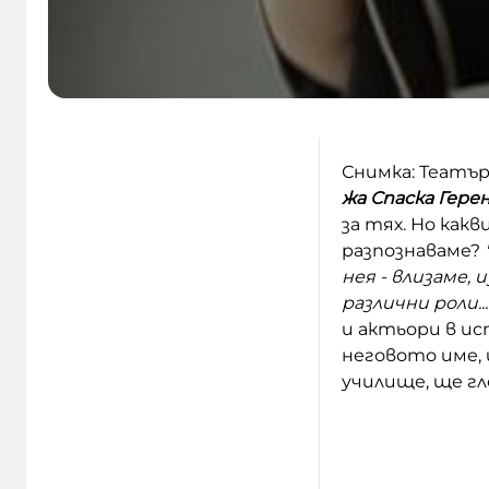
Снимка: Театъ
жа Спаска Гере
за тях. Но как
разпознаваме?
нея - влизаме, 
различни роли...
и актьори в и
неговото име, 
училище, ще гл