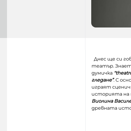
Днес ще си гов
театър. Знает
думичка
"theatr
гледане”
. С ос
играят сценичн
историята на 
Виолина Васил
древната исто