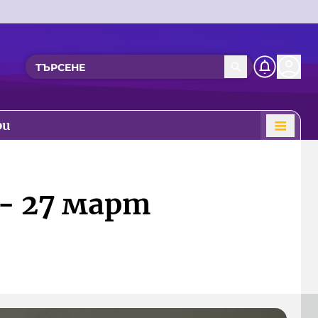
ри
- 27 март