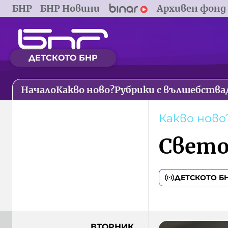
БНР
БНР Новини
Архивен фонд
ДЕТСКОТО БНР
Начало
Какво ново?
Рубрики с вълшебства
Какво ново
Свето
ДЕТСКОТО Б
ВТОРНИК