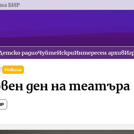
 на БНР
Детско радио
Чуйте
Искри
Интересен архив
Иг
?
Новина
вен ден на театъра 
НР