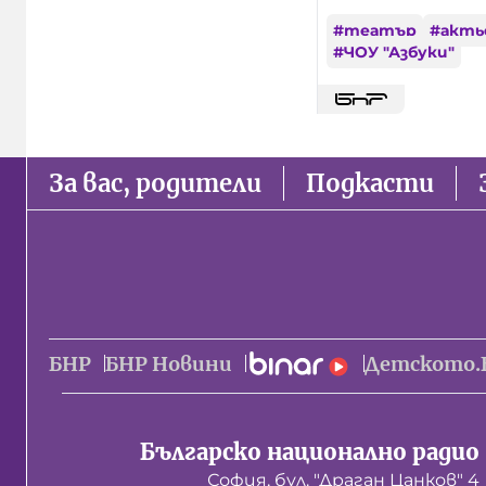
#
театър
#
акть
#
ЧОУ "Азбуки"
За вас, родители
Подкасти
БНР
БНР Новини
Детското.
Българско национално радио
София, бул. "Драган Цанков" 4