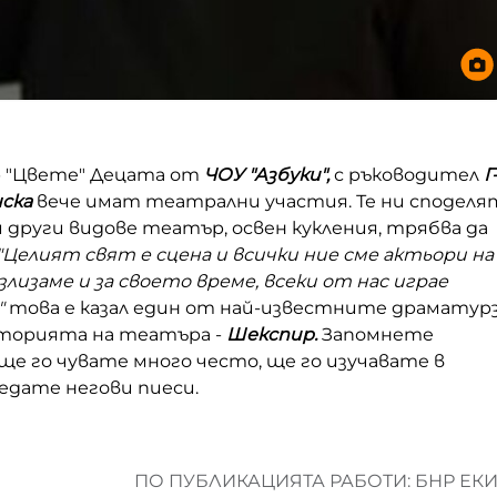
р "Цвете" Децата от
ЧОУ "Азбуки",
с ръководител
Г
нска
вече имат театрални участия. Те ни споделя
ви други видове театър, освен кукления, трябва да
"Целият свят е сцена и всички ние сме актьори на
излизаме и за своето време, всеки от нас играе
"
това е казал един от най-известните драматур
сторията на театъра -
Шекспир.
Запомнете
ще го чувате много често, ще го изучавате в
едате негови пиеси.
ПО ПУБЛИКАЦИЯТА РАБОТИ: БНР ЕК