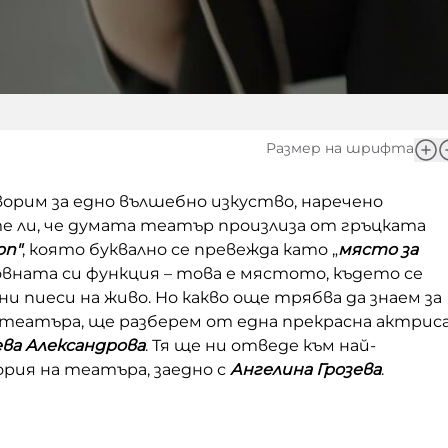
Размер на шрифта
орим за едно вълшебно изкуство, наречено
е ли, че думата театър произлиза от гръцката
on"
, която буквално се превежда като „
място за
новната си функция – това е мястото, където се
и пиеси на живо. Но какво още трябва да знаем за
театъра, ще разберем от една прекрасна актрис
ева Александрова
. Тя ще ни отведе към най-
рия на театъра, заедно с
Ангелина Грозева
.