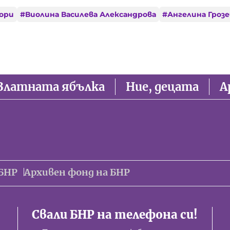
ори
#
Виолина Василева Александрова
#
Ангелина Грозе
Златната ябълка
Ние, децата
А
БНР
Архивен фонд на БНР
Свали БНР на телефона си!