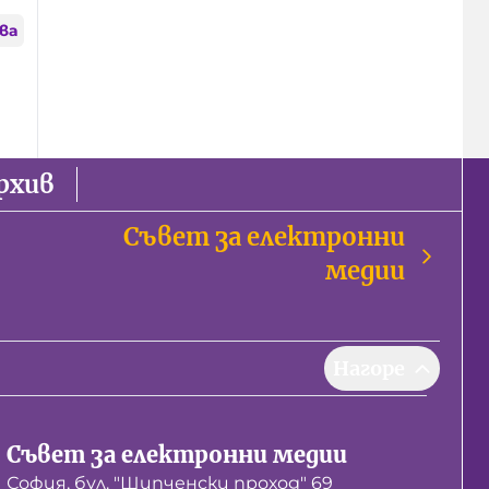
ва
рхив
Съвет за електронни
медии
Нагоре
Съвет за електронни медии
София, бул. "Шипченски проход" 69