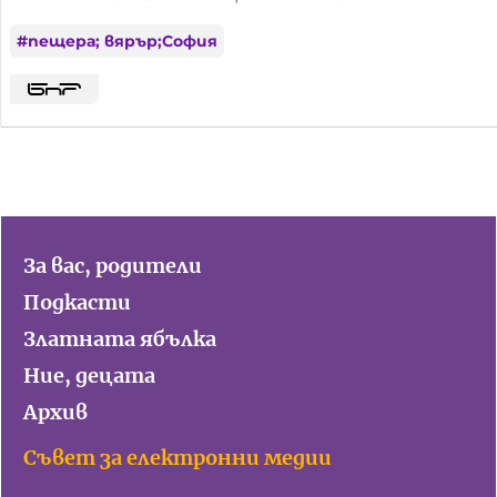
#
пещера; вярър;София
За вас, родители
Подкасти
Златната ябълка
Ние, децата
Архив
Съвет за електронни медии