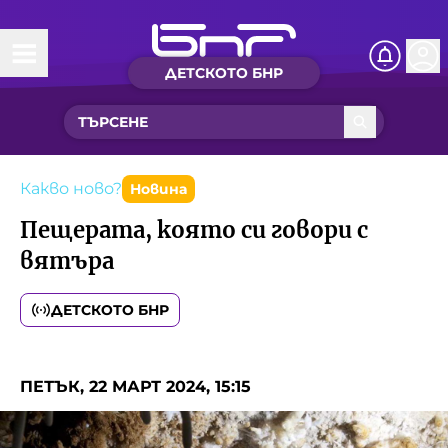
ДЕТСКОТО БНР
Начало
Какво ново?
Рубрики с вълшебства
Какво ново?
Новина
Пещерата, която си говори с
Детско радио
вятъра
Чуйте
ДЕТСКОТО БНР
Новините на детски език
Искри
Приказки
ПЕТЪК, 22 МАРТ 2024, 15:15
Интересен архив
Песнички
Нашите гости