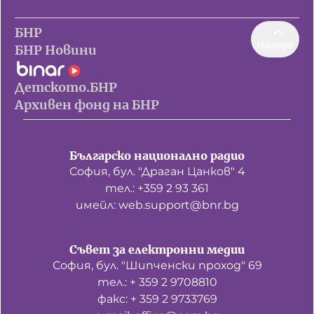
БНР
Нагоре
БНР Новини
Детското.БНР
Архивен фонд на БНР
Българско национално радио
София, бул. "Драган Цанков" 4
тел.: +359 2 93 361
имейл: web.support@bnr.bg
Съвет за електронни медии
София, бул. "Шипченски проход" 69
тел.: + 359 2 9708810
факс: + 359 2 9733769