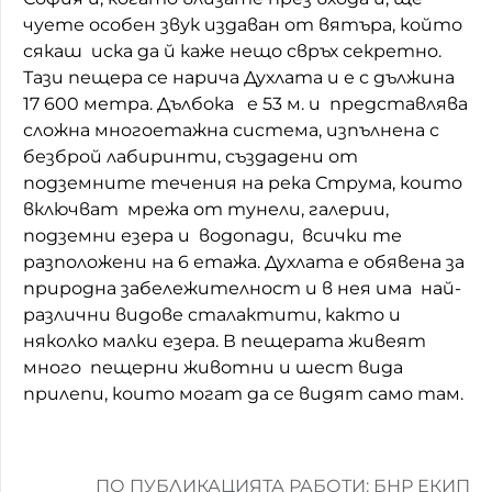
чуете особен звук издаван от вятъра, който
Домашен любимец
сякаш иска да й каже нещо свръх секретно.
Тази пещера се нарича Духлата и е с дължина
Питаме Ви
17 600 метра. Дълбока е 53 м. и представлява
До ре ми
сложна многоетажна система, изпълнена с
безброй лабиринти, създадени от
подземните течения на река Струма, които
включват мрежа от тунели, галерии,
подземни езера и водопади, всички те
разположени на 6 етажа. Духлата е обявена за
природна забележителност и в нея има най-
различни видове сталактити, както и
няколко малки езера. В пещерата живеят
много пещерни животни и шест вида
прилепи, които могат да се видят само там.
ПО ПУБЛИКАЦИЯТА РАБОТИ: БНР ЕКИП