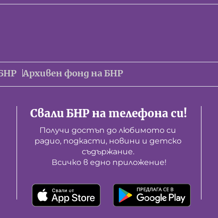
БНР
Архивен фонд на БНР
Свали БНР на телефона си!
Получи достъп до любимото си 
радио, подкасти, новини и детско 
съдържание. 

Всичко в едно приложение!