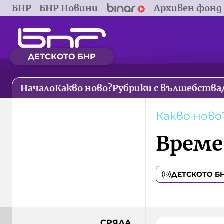
БНР
БНР Новини
Архивен фонд
ДЕТСКОТО БНР
Начало
Какво ново?
Рубрики с вълшебства
Какво ново
Време
ДЕТСКОТО Б
СРЯДА