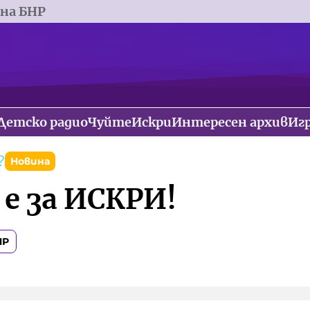
 на БНР
Детско радио
Чуйте
Искри
Интересен архив
Иг
?
Новина
 е за ИСКРИ!
НР