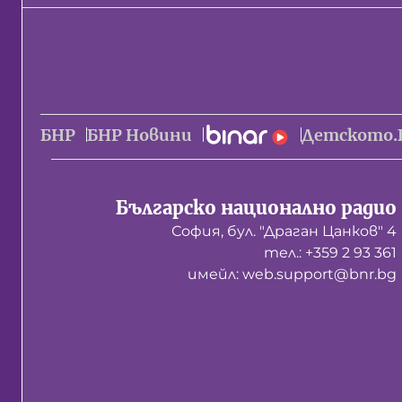
БНР
БНР Новини
Детското.
Българско национално радио
София, бул. "Драган Цанков" 4
тел.: +359 2 93 361
имейл: web.support@bnr.bg