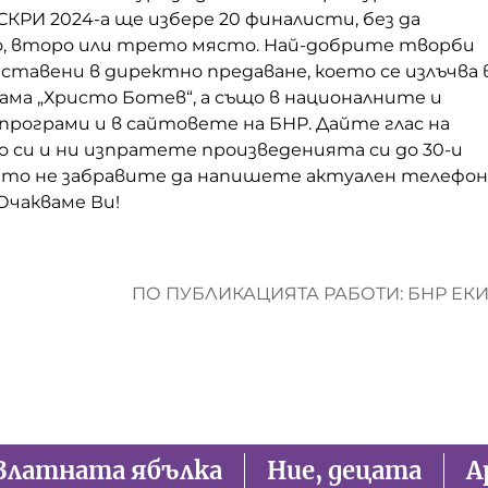
КРИ 2024-а ще избере 20 финалисти, без да
о, второ или трето място.
Най-добрите творби
тавени в директно предаване, което се излъчва 
ама „Христо Ботев“, а също в националните и
програми и в сайтовете на БНР.
Дайте глас на
 си и ни изпратете произведенията си до 30-и
 като не забравите да напишете актуален телефон
Очакваме Ви!
ПО ПУБЛИКАЦИЯТА РАБОТИ: БНР ЕК
Златната ябълка
Ние, децата
А