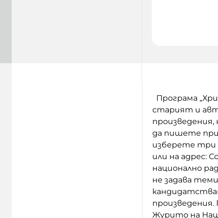
Програма „Хрис
старият и авт
произведения, 
да пишете прик
изберете три 
или на адрес: С
национално рад
не задава теми
кандидатстват
произведения. 
Журито на Нац