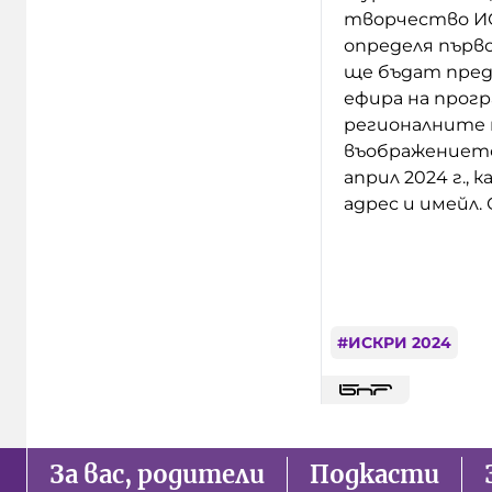
творчество ИС
определя първ
ще бъдат предс
ефира на прогр
регионалните 
въображението
април 2024 г.,
адрес и имейл.
#
ИСКРИ 2024
За вас, родители
Подкасти