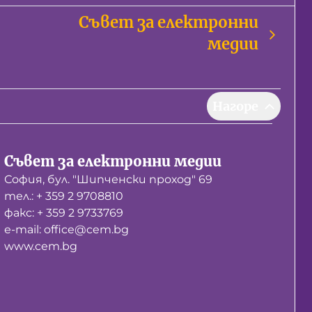
Съвет за електронни
медии
Нагоре
Съвет за електронни медии
София, бул. "Шипченски проход" 69
тел.: + 359 2 9708810
факс: + 359 2 9733769
е-mail: office@cem.bg
www.cem.bg