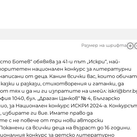
Размер на шрифта
то Ботев“ обявява за 41-и път „Искри“, най-
оритетен национален конкурс за литературни
написани от деца.
Каним всички вас, които обича
азки и разкази, стихотворения и гатанки, да
от тях и да ни ги изпратите на имейл:
iskri@bnr.b
офия 1040, бул. „Драган Цанков“ № 4, Българско
ио, за Национален конкурс ИСКРИ 2024-а.
Конкурсъ
, избирате ги вие. Имате право да
е с не повече от три нови авторски
Поканени са всички деца на възраст до 16 години.
ионалния конкурс за детско литературно