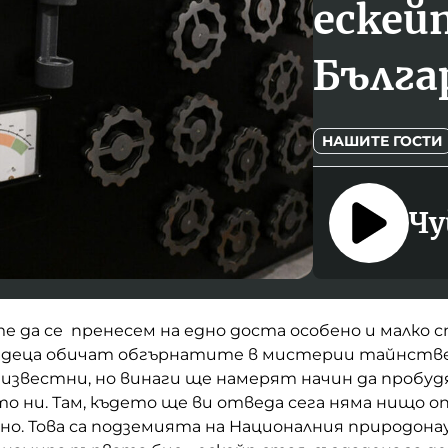
ескей
Бълга
НАШИТЕ ГОСТИ
Чу
е да се пренесем на едно доста особено и малко
 деца обичат обгърнатите в мистерии тайнстве
 известни, но винаги ще намерят начин да пробу
ни. Там, където ще ви отведа сега няма нищо оп
о. Това са подземията на Националния природона