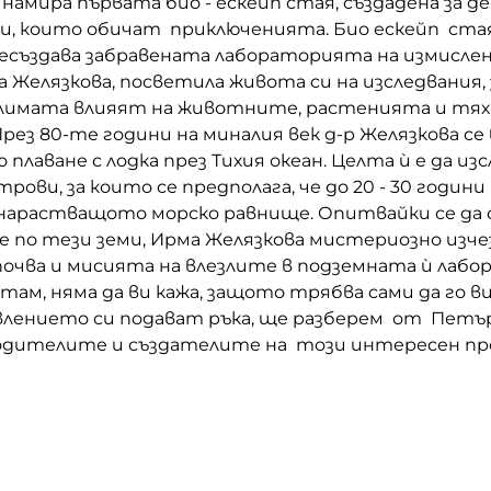
е намира първата био - ескейп стая, създадена за д
и, които обичат приключенията. Био ескейп ста
есъздава забравената лабораторията на измислен
а Желязкова, посветила живота си на изследвания, 
лимата влияят на животните, растенията и тя
През 80-те години на миналия век д-р Желязкова се 
плаване с лодка през Тихия океан. Целта ѝ е да из
рови, за които се предполага, че до 20 - 30 годин
нарастващото морско равнище. Опитвайки се да
 по тези земи, Ирма Желязкова мистериозно изчез
почва и мисията на влезлите в подземната ѝ лаб
а там, няма да ви кажа, защото трябва сами да го 
влението си подават ръка, ще разберем от Петър
одителите и създателите на този интересен пр