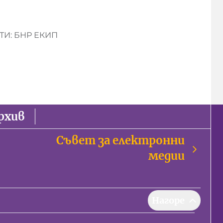
И: БНР ЕКИП
рхив
Съвет за електронни
медии
Нагоре