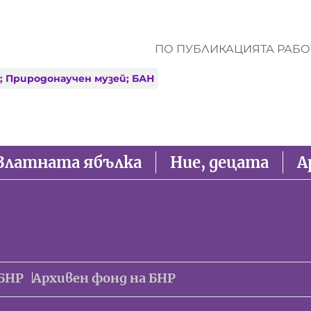
ПО ПУБЛИКАЦИЯТА РАБОТ
; Природонаучен музей; БАН
Златната ябълка
Ние, децата
А
БНР
Архивен фонд на БНР