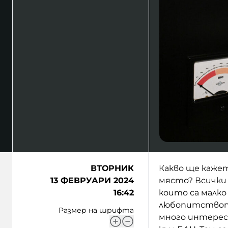
ВТОРНИК
Какво ще кажет
13 ФЕВРУАРИ 2024
място? Всички
16:42
които са малко
любопитството 
Размер на шрифта
много интересн