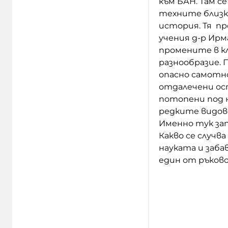
към БАН. Там с
техните близк
история. Тя пр
учения д-р Ирм
промените в к
разнообразие. 
опасно самотно 
отдалечени ост
потопени под 
редките видове
Именно тук за
Какво се случв
науката и заба
един от ръков