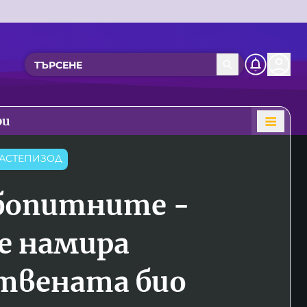
ри
АСТЕПИЗОД
бопитните -
се намира
твената био