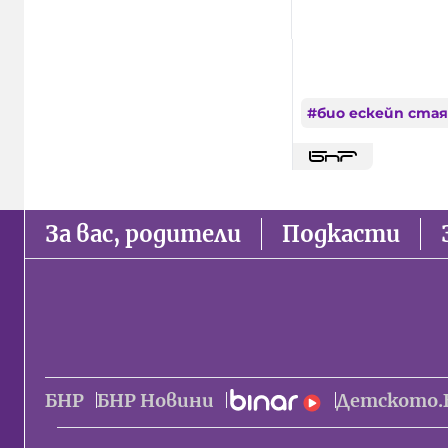
#
био ескейп стая
За вас, родители
Подкасти
БНР
БНР Новини
Детското.