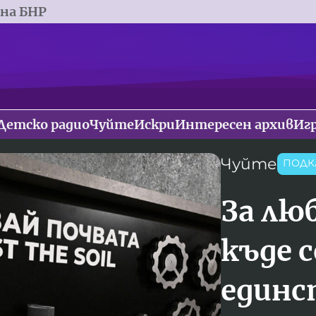
 на БНР
Детско радио
Чуйте
Искри
Интересен архив
Иг
Чуйте
ПОДК
За лю
къде 
единс