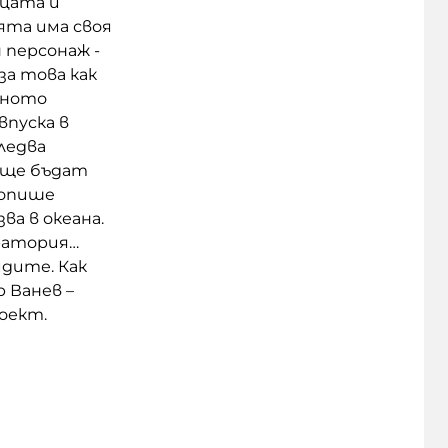
ецата и
ята има своя
 персонаж -
за това как
хното
впуска в
следва
и ще бъдат
 опише
ва в океана.
оратория…
видите.
Как
 Ванев –
оект.