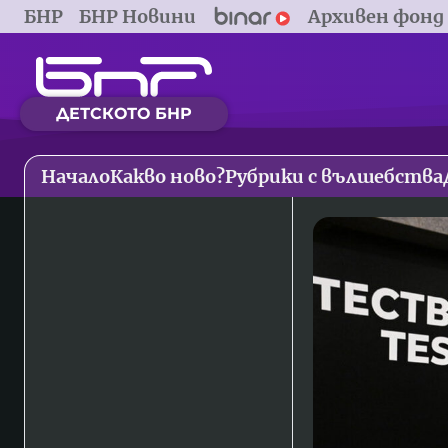
БНР
БНР Новини
Архивен фонд
ДЕТСКОТО БНР
Начало
Какво ново?
Рубрики с вълшебства