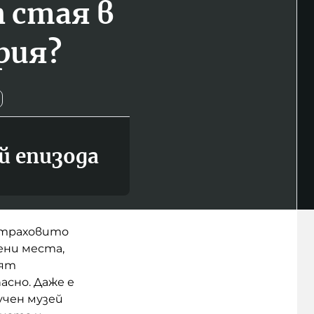
п стая в
рия?
й епизода
 страховито
ни места,
дят
асно. Даже е
учен музей