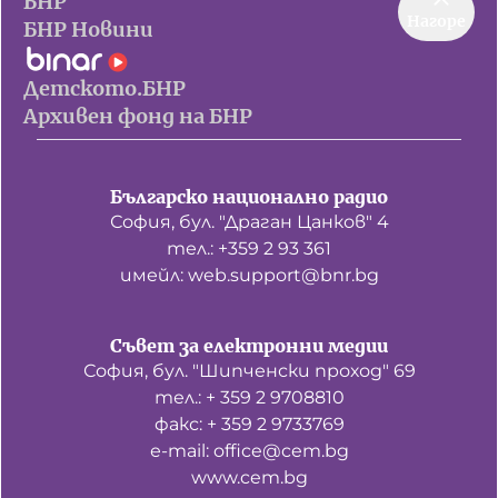
БНР
Нагоре
БНР Новини
Детското.БНР
Архивен фонд на БНР
Българско национално радио
София, бул. "Драган Цанков" 4
тел.: +359 2 93 361
имейл: web.support@bnr.bg
Съвет за електронни медии
София, бул. "Шипченски проход" 69
тел.: + 359 2 9708810
факс: + 359 2 9733769
е-mail: office@cem.bg
www.cem.bg