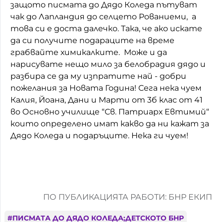
защото писмата до Дядо Коледа пътуват
Домашен любимец
чак до Лапландия до селцето Рованиеми, а
това си е доста далечко. Така, че ако искате
Питаме Ви
да си получите подараците на време
грабвайте химикалките. Може и да
До ре ми
нарисувате нещо мило за белобрадия дядо и
разбира се да му изпратите най - добри
пожелания за Новата Година! Сега нека чуем
Калия, Йоана, Дани и Марти от 3б клас от 41
во Основно училище “Св. Патриарх Евтимий“
които определено имат какво да ни кажат за
Дядо Коледа и подаръците. Нека ги чуем!
ПО ПУБЛИКАЦИЯТА РАБОТИ: БНР ЕКИП
#
ПИСМАТА ДО ДЯДО КОЛЕДА;ДЕТСКОТО БНР