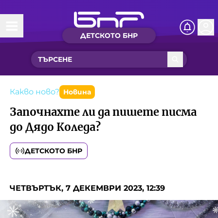
ДЕТСКОТО БНР
Начало
Какво ново?
Рубрики с вълшебства
Какво ново?
Новина
Започнахте ли да пишете писма
Детско радио
до Дядо Коледа?
Чуйте
ДЕТСКОТО БНР
Новините на детски език
Искри
Приказки
ЧЕТВЪРТЪК, 7 ДЕКЕМВРИ 2023, 12:39
Интересен архив
Песнички
Нашите гости