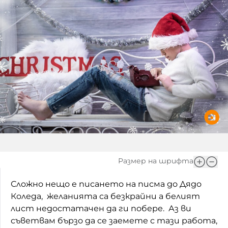
Игри
Фантазирай
Кои сме ние?
Приказки
История на изкуството
За вас, родители
Музикална кутийка
БНР
БНР Новини
От соул до рокендрол
Архивен фонд на БНР
Междучасие
Яйцето на света
Къщата
Размер на шрифта
Златната ябълка
Сложно нещо е писането на писма до Дядо
Коледа, желанията са безкрайни а белият
Непознатите думи
лист недостатачен да ги побере. Аз ви
съветвам бързо да се заемете с тази работа,
Като Айнщайн