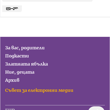
За вас, родители
Подкасти
Златната ябълка
Ние, децата
Архив
Съвет за електронни медии