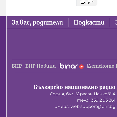
За вас, родители
Подкасти
БНР
БНР Новини
Детското.
Българско национално радио
София, бул. "Драган Цанков" 4
тел.: +359 2 93 361
имейл: web.support@bnr.bg