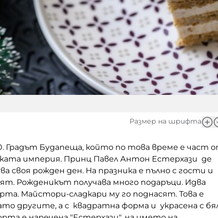
Размер на шрифта
0. Градът Будапеща, който по това време е част 
ката империя. Принц Павел Антон Естерхази де
ва своя рожден ден. На празника е пълно с гости и
лят. Рожденикът получава много подаръци. Идва
ерта. Майстори-сладкари му го поднасят. Това е
ато другите, а с квадратна форма и украсена с бя
торта е наречена "Естерхази", на името на