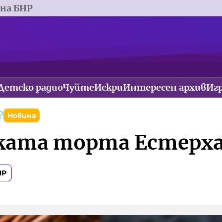
 на БНР
Детско радио
Чуйте
Искри
Интересен архив
Иг
?
Новина
ката торта Естерх
НР