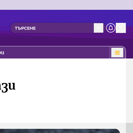
ри
ази