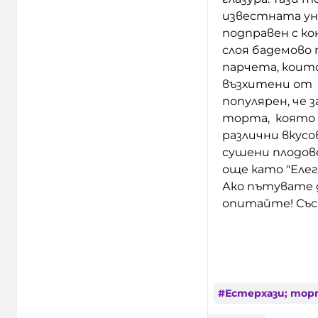
известната унг
подправен с ко
слоя бадемово
парчета, коит
възхитени от в
популярен, че з
торта, която н
различни вкусо
сушени плодов
още като "Еле
Ако пътувате д
опитайте! Със
#
Естерхази; тор