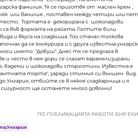
арска фамилия. Тя се приготвя от маслен крем ,
няк или ванилия , поставен между четири или пет
 тесто. Тортата е декорирана с шоколадови
о са във формата на райета. Гостите били
ида и вкуса на сладкиша. Той станал толкова
апочнал да се конкурира и с друга известна унгарск
оси името "Добуш". Днес тя се предлага в
ве и често в нея дори се слагат карамелизирани
е, бадеми и шоколадови стърготини. Известна е
гантната торта", заради стилния си външен вид.
о Унгария, отбийте се в някоя сладкарница и я
 сигурност ще останете много доволни!
ПО ПУБЛИКАЦИЯТА РАБОТИ: БНР ЕК
та;Унгария