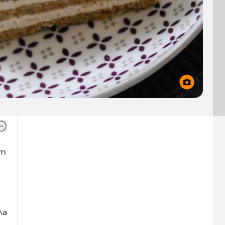
от
ла