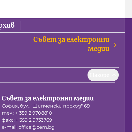
рхив
Съвет за електронни
медии
Нагоре
Съвет за електронни медии
София, бул. "Шипченски проход" 69
тел.: + 359 2 9708810
факс: + 359 2 9733769
е-mail: office@cem.bg