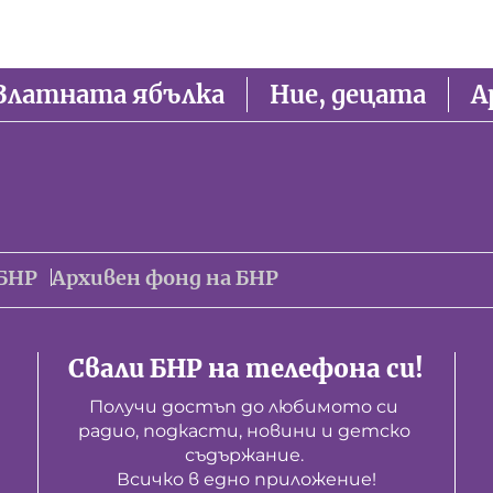
Златната ябълка
Ние, децата
А
БНР
Архивен фонд на БНР
Свали БНР на телефона си!
Получи достъп до любимото си 
радио, подкасти, новини и детско 
съдържание. 

Всичко в едно приложение!