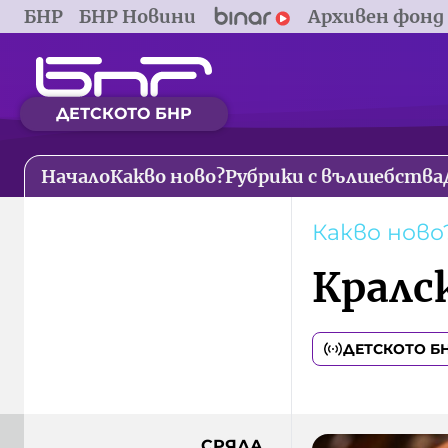
БНР
БНР Новини
Архивен фонд
ДЕТСКОТО БНР
Начало
Какво ново?
Рубрики с вълшебства
Какво ново
Кралс
ДЕТСКОТО Б
СРЯДА