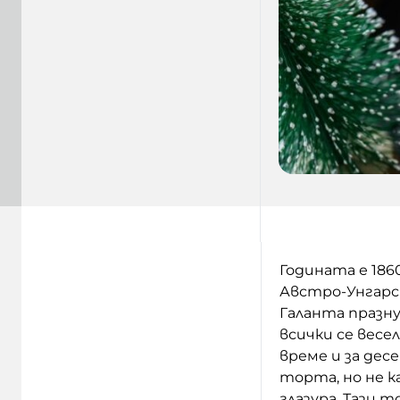
Годината е 186
Австро-Унгарс
Галанта празну
всички се весе
време и за дес
торта, но не к
глазура. Тази 