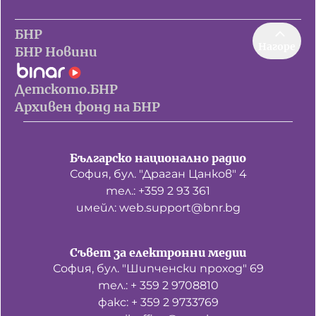
БНР
Нагоре
БНР Новини
Детското.БНР
Архивен фонд на БНР
Българско национално радио
София, бул. "Драган Цанков" 4
тел.: +359 2 93 361
имейл: web.support@bnr.bg
Съвет за електронни медии
София, бул. "Шипченски проход" 69
тел.: + 359 2 9708810
факс: + 359 2 9733769