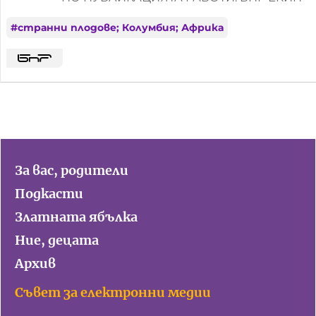
#
странни плодове; Колумбия; Африка
За вас, родители
Подкасти
Златната ябълка
Ние, децата
Архив
Съвет за електронни медии