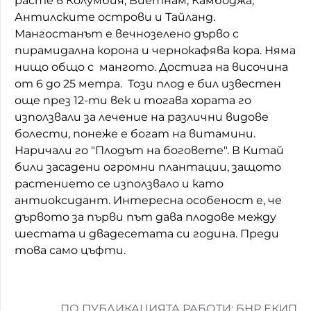
расте в Колумбия, Виетнам, Камбоджа,
Антилските острови и Тайланд.
Домашен любимец
Мангостанът е вечнозелено дърво с
Питаме Ви
пирамидална корона и чернокафява кора. Няма
нищо общо с мангото. Достига на височина
До ре ми
от 6 до 25 метра. Този плод е бил известен
още през 12-ти век и тогава хората го
използвали за лечение на различни видове
болести, понеже е богат на витамини.
Наричали го "Плодът на боговете". В Китай
били засадени огромни плантации, защото
растението се използвало и като
антиоксидант. Интересна особеност е, че
дървото за първи път дава плодове между
шестата и двадесетата си година. Преди
това само цъфти.
ПО ПУБЛИКАЦИЯТА РАБОТИ: БНР ЕКИП