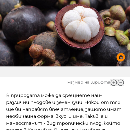
Игри
Фантазирай
Кои сме ние?
Приказки
История на изкуството
За вас, родители
Музикална кутийка
БНР
БНР Новини
От соул до рокендрол
Архивен фонд на БНР
Междучасие
Яйцето на света
Размер на шрифта
Къщата
В природата може да срещнете най-
различни плодове и зеленчуци. Някои от тях
Златната ябълка
ще ви направят впечатление, защото имат
Непознатите думи
необичайна форма, вкус и име. Такъв е и
мангостанът - вид тропически плод, който
Като Айнщайн