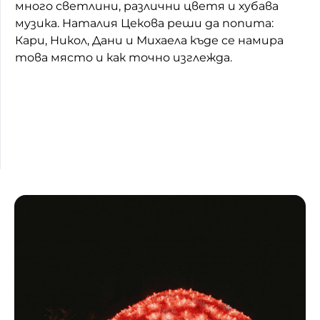
много светлини, различни цветя и хубава
Домашен любимец
музика. Наталия Цекова реши да попита:
Кари, Никол, Дани и Михаела къде се намира
Питаме Ви
това място и как точно изглежда.
До ре ми