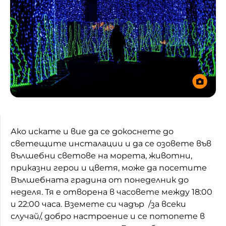
Ако искате и вие да се докоснете до
светещите инсталации и да се озовете във
вълшебни светове на морета, животни,
приказни герои и цветя, може да посетите
Вълшебната градина от понеделник до
неделя. Тя е отворена в часовете между 18:00
и 22:00 часа. Вземете си чадър /за всеки
случай/, добро настроение и се потопете в