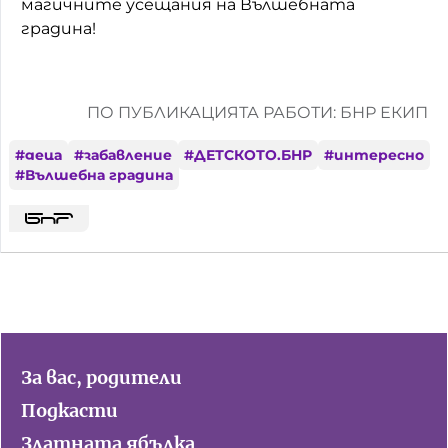
магичните усещания на Вълшебната
градина!
ПО ПУБЛИКАЦИЯТА РАБОТИ: БНР ЕКИП
#
деца
#
забавление
#
ДЕТСКОТО.БНР
#
интересно
#
Вълшебна градина
За вас, родители
Подкасти
Златната ябълка