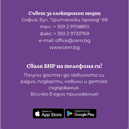
Съвет за електронни медии
София, бул. "Шипченски проход" 69
тел.: + 359 2 9708810
факс: + 359 2 9733769
е-mail: office@cem.bg
www.cem.bg
Свали БНР на телефона си!
Получи достъп до любимото си 
радио, подкасти, новини и детско 
съдържание. 

Всичко в едно приложение!