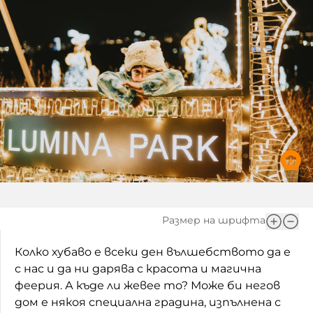
Игри
Фантазирай
Кои сме ние?
Приказки
История на изкуството
За вас, родители
Музикална кутийка
БНР
БНР Новини
От соул до рокендрол
Архивен фонд на БНР
Междучасие
Яйцето на света
Къщата
Размер на шрифта
Златната ябълка
Колко хубаво е всеки ден вълшебството да е
с нас и да ни дарява с красота и магична
Непознатите думи
феерия. А къде ли жевее то? Може би негов
дом е някоя специална градина, изпълнена с
Като Айнщайн