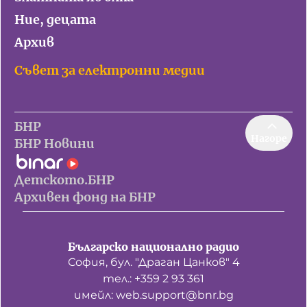
Ние, децата
Архив
Съвет за електронни медии
БНР
Нагоре
БНР Новини
Детското.БНР
Архивен фонд на БНР
Българско национално радио
София, бул. "Драган Цанков" 4
тел.: +359 2 93 361
имейл: web.support@bnr.bg