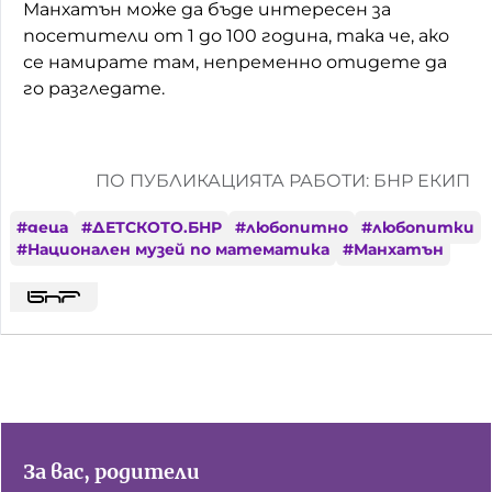
Манхатън може да бъде интересен за
посетители от 1 до 100 година, така че, ако
се намирате там, непременно отидете да
го разгледате.
ПО ПУБЛИКАЦИЯТА РАБОТИ: БНР ЕКИП
#
деца
#
ДЕТСКОТО.БНР
#
любопитно
#
любопитки
#
Национален музей по математика
#
Манхатън
За вас, родители