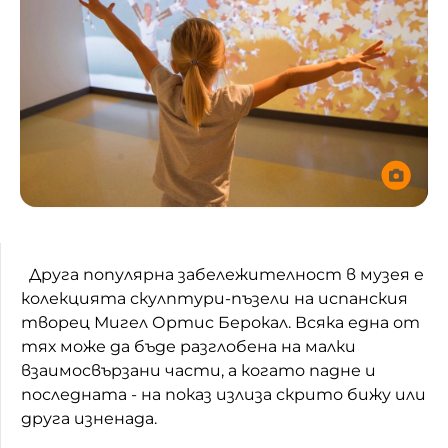
Друга популярна забележителност в музея е
колекцията скулптури-пъзели на испанския
творец Мигел Ортис Берокал. Всяка една от
тях може да бъде разглобена на малки
взаимосвързани части, а когато падне и
последната - на показ излиза скрито бижу или
друга изненада.