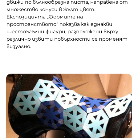
движи по вълнообразна писта, направена от
множество конуси в жълт цвят.
Експозицията „Формите на
пространството“ показва как еднакви
шестоъгълни фигури, разположени върху
различно извити повърхности се променят
визуално.