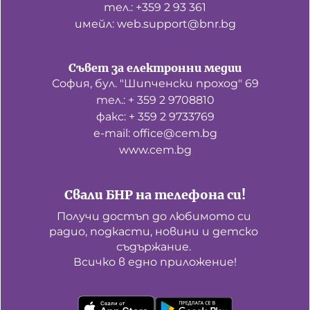
тел.: +359 2 93 361
имейл: web.support@bnr.bg
Съвет за електронни медии
София, бул. "Шипченски проход" 69
тел.: + 359 2 9708810
факс: + 359 2 9733769
е-mail: office@cem.bg
www.cem.bg
Свали БНР на телефона си!
Получи достъп до любимото си 
радио, подкасти, новини и детско 
съдържание. 

Всичко в едно приложение!