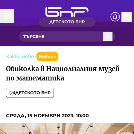
ДЕТСКОТО БНР
Начало
Какво ново?
Рубрики с вълшебства
Какво ново?
Новина
Обиколка в Нациолналния музей
Детско радио
по математика
Чуйте
ДЕТСКОТО БНР
Новините на детски език
Искри
Приказки
СРЯДА, 15 НОЕМВРИ 2023, 10:00
Интересен архив
Песнички
Нашите гости