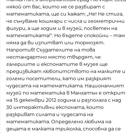
някой от вас, които не се разбират с
Домашен любимец
математиката, ще си кажат: „Не! Не стига,
че сънуваме кошмари с числа и геометрични
Питаме Ви
фигури, а ще ходим и в музей, посветен на
До ре ми
математиката!“. Но бъдете спокойни – там
няма да ви изпитват или тормозят.
Напротив! Създателите на това
нестандартно място твърдят, че
галериите и експонатите в музея ще
предизвикат любопитството на малките и
големи посетители, като им разкрият
чудесата на математиката. Националният
музей по математика в Манхатън е открит
на 15 декември 2012 година и разполага с над
30 интерактивни експоната, които
разкриват силата и чудесата на
математиката. Определено любима на
децата е малката триколка, способна да се