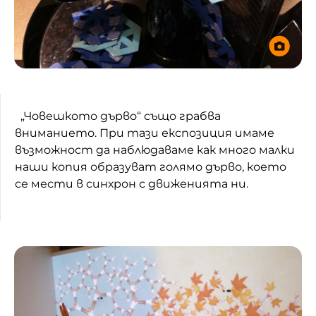
„Човешкото дърво“ също грабва
вниманието. При тази експозиция имаме
възможност да наблюдаваме как много малки
наши копия образуват голямо дърво, което
се мести в синхрон с движенията ни.