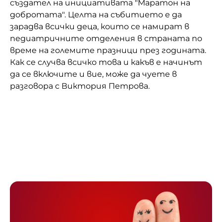
създател на инициативата "Маратон на
добротата". Целта на събитието е да
Домашен любимец
зарадва всички деца, които се намират в
Питаме Ви
педиатричните отделения в страната по
време на големите празници през годината.
До ре ми
Как се случва всичко това и какъв е начинът
да се включите и вие, може да чуете в
разговора с Виктория Петрова.