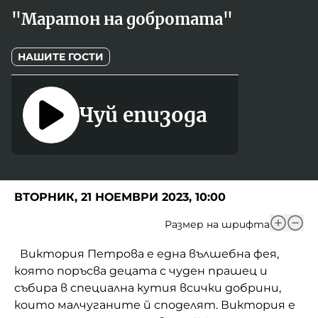
Игри
"Маратон на добротата"
Фантазирай
Кои сме ние?
Приказки
НАШИТЕ ГОСТИ
История на изкуството
За вас, родители
Музикална кутийка
Чуй епизода
БНР
БНР Новини
От соул до рокендрол
Архивен фонд на БНР
Междучасие
Яйцето на света
ВТОРНИК, 21 НОЕМВРИ 2023, 10:00
Къщата
Размер на шрифта
Златната ябълка
Виктория Петрова е една вълшебна фея,
която поръсва децата с чуден прашец и
Непознатите думи
събира в специална кутия всички добрини,
които малчуганите й споделят. Виктория е
Като Айнщайн