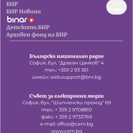
БНР
Нагоре
БНР Новини
Детското.БНР
Архивен фонд на БНР
Българско национално радио
София, бул. "Драган Цанков" 4
тел.: +359 2 93 361
имейл: web.support@bnr.bg
Съвет за електронни медии
София, бул. "Шипченски проход" 69
тел.: + 359 2 9708810
факс: + 359 2 9733769
е-mail: office@cem.bg
www.cem.bg