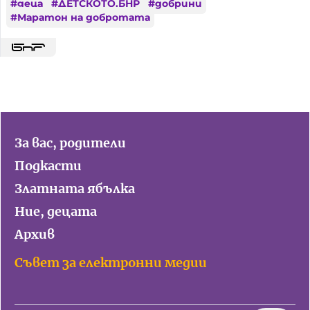
#
деца
#
ДЕТСКОТО.БНР
#
добрини
#
Маратон на добротата
За вас, родители
Подкасти
Златната ябълка
Ние, децата
Архив
Съвет за електронни медии