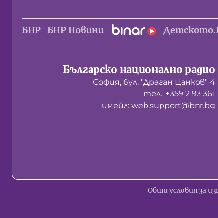
БНР
БНР Новини
Детското.
Българско национално радио
София, бул. "Драган Цанков" 4
тел.: +359 2 93 361
имейл: web.support@bnr.bg
Общи условия за из