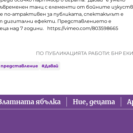
съвременен танц с елементи от бойните изкуств
ще по-атрактивен за публиката, спектакълът е
т дигитални ефекти. Представлението е
еца над 7 години. https://vimeo.com/803598665
ПО ПУБЛИКАЦИЯТА РАБОТИ: БНР ЕК
 представление
#
Давай
Златната ябълка
Ние, децата
А