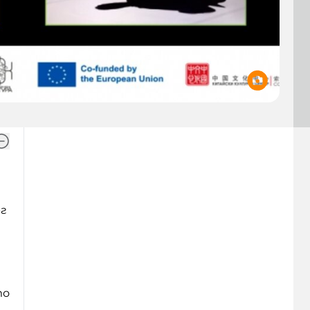
рг
то