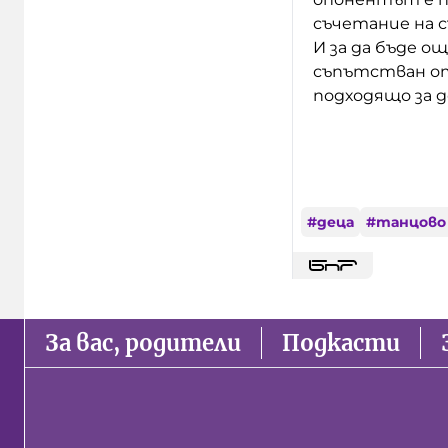
съчетание на 
И за да бъде о
съпътстван о
подходящо за д
#
деца
#
танцово
За вас, родители
Подкасти