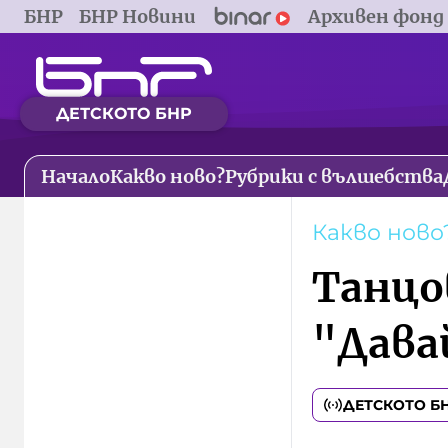
БНР
БНР Новини
Архивен фонд
ДЕТСКОТО БНР
Начало
Какво ново?
Рубрики с вълшебства
Какво ново
Танцо
"Дава
ДЕТСКОТО Б