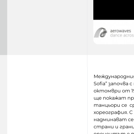
Международния
Sofia” започва 
октомври от 19
ще покажат пр
танцьори се с
хореография. С
надминават себ
страни и грани
опонентът е пр