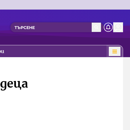
ри
 деца