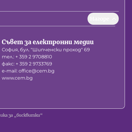
Нагоре
Съвет за електронни медии
София, бул. "Шипченски проход" 69
тел.: + 359 2 9708810
факс: + 359 2 9733769
е-mail: office@cem.bg
www.cem.bg
ика за „бисквитки“