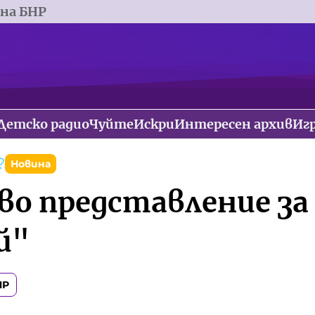
 на БНР
Детско радио
Чуйте
Искри
Интересен архив
Иг
?
Новина
во представление за
й"
НР