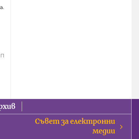
а.
ИП
рхив
Съвет за електронни
медии