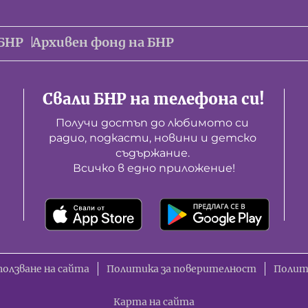
БНР
Архивен фонд на БНР
Свали БНР на телефона си!
Получи достъп до любимото си 
радио, подкасти, новини и детско 
съдържание. 

Всичко в едно приложение!
ползване на сайта
Политика за поверителност
Полит
Карта на сайта