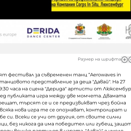
Размер на шрифта
т фестивал за съвременен танц “Aerowaves in
с танцовото представление за деца "Давай". На 27
:30 часа на сцена "Дерида" артисти от Люксембу
ед публиката игра между две момчета. Двамата
рещат, търсят се и се предизвикват чрез бойна
 всяка нова игра те се опознават, контролират и
е си. Всеки се учи от другия, от своите силни
ци, без никога да има победител или губещ, защо
еди всичко партньор в играта. "Давай" е умело