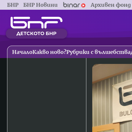
БНР
БНР Новини
Архивен фонд
ДЕТСКОТО БНР
Начало
Какво ново?
Рубрики с вълшебства