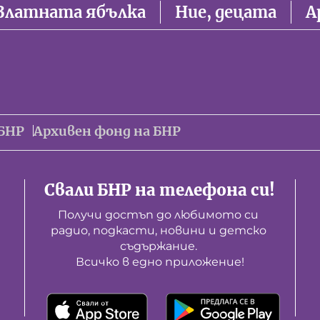
Златната ябълка
Ние, децата
А
БНР
Архивен фонд на БНР
Свали БНР на телефона си!
Получи достъп до любимото си 
радио, подкасти, новини и детско 
съдържание. 

Всичко в едно приложение!