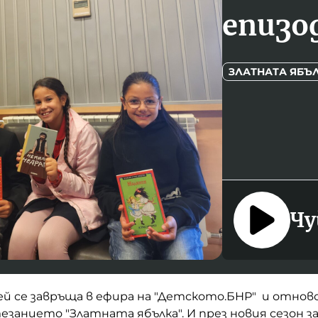
епизод
ЗЛАТНАТА ЯБЪ
Чу
й се завръща в ефира на "Детското.БНР" и отнов
езанието "Златната ябълка". И през новия сезон 