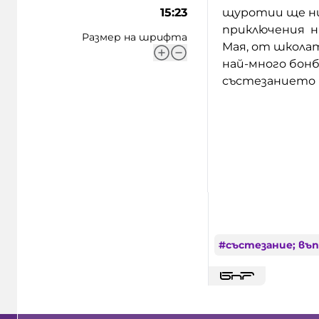
15:23
щуротии ще ни
приключения ня
Размер на шрифта
Мая, от школат
най-много бонб
състезанието 
#
състезание; въп