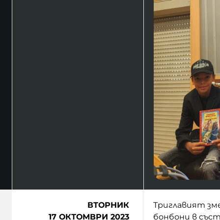
ВТОРНИК
Триглавият зме
17 ОКТОМВРИ 2023
бонбони в съст