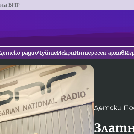
 на БНР
Детско радио
Чуйте
Искри
Интересен архив
Иг
Детски По
Златн