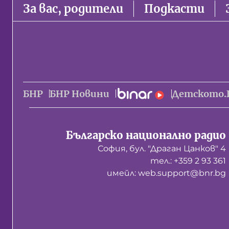
За вас, родители
Подкасти
БНР
БНР Новини
Детското.
Българско национално радио
София, бул. "Драган Цанков" 4
тел.: +359 2 93 361
имейл: web.support@bnr.bg