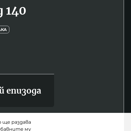
 140
ЛКА
й епизода
о ще раздава
забавните му