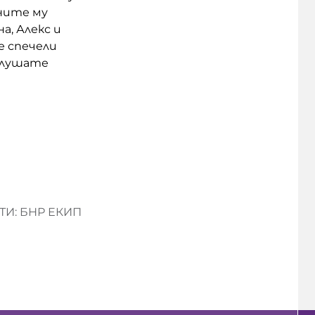
мните му
а, Алекс и
е спечели
 слушате
И: БНР ЕКИП