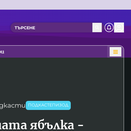
ри
дкасти
ПОДКАСТЕПИЗОД
ата ябълка -