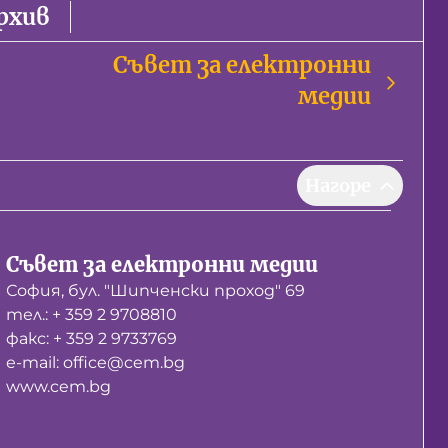
рхив
Съвет за електронни
медии
Нагоре
Съвет за електронни медии
София, бул. "Шипченски проход" 69
тел.: + 359 2 9708810
факс: + 359 2 9733769
е-mail: office@cem.bg
www.cem.bg