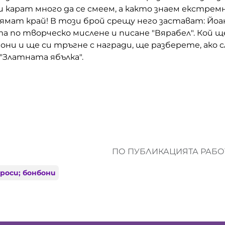
 карат много да се смеем, а както знаем екстре
мат край! В този брой срещу него застават: Йоан
а по творческо мислене и писане "Вярабел". Кой щ
они и ще си тръгне с награди, ще разберете, ако
"Златната ябълка".
ПО ПУБЛИКАЦИЯТА РАБОТ
роси; бонбони