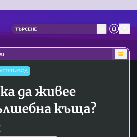
ри
АСТЕПИЗОД
ска да живее
ълшебна къща?