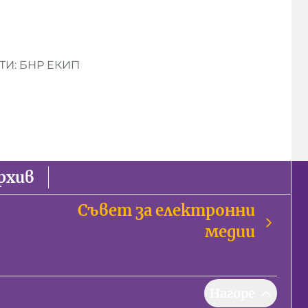
И: БНР ЕКИП
рхив
Съвет за електронни
медии
Нагоре