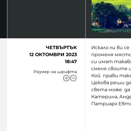
ЧЕТВЪРТЪК
Искало ли ви с
12 ОКТОМВРИ 2023
променя място
18:47
си имат такава
сменя своите ц
Размер на шрифта
Кой прави так
Цекова реши да
света може да 
Катерина, Андре
Патриарх Евтим