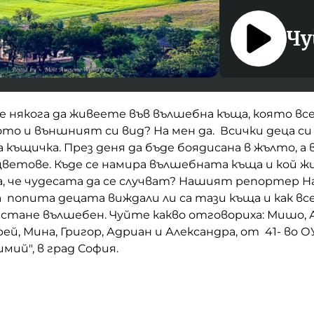
Чу
е е някога да живеете във вълшебна къща, която все
то и външният си вид? На мен да. Всички деца с
 къщичка. През деня да бъде боядисана в жълто, а 
ветове. Къде се намира вълшебната къща и кой жи
а, че чудесата да се случват? Нашият репортер 
 попита децата виждали ли са тази къща и как вс
стане вълшебен. Чуйте какво отговориха: Мишо, А
й, Мина, Григор, Адриан и Александра, от 41- во ОУ
ий", в град София.