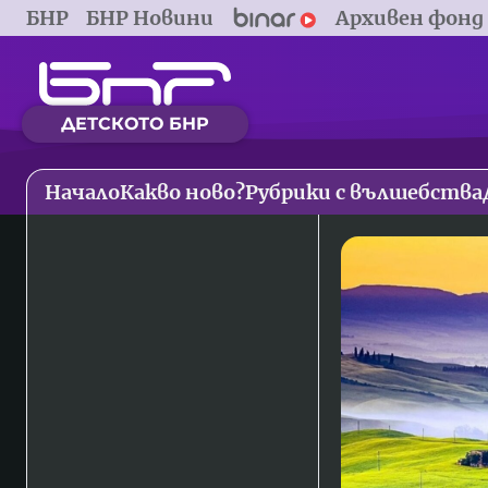
БНР
БНР Новини
Архивен фонд
ДЕТСКОТО БНР
Начало
Какво ново?
Рубрики с вълшебства