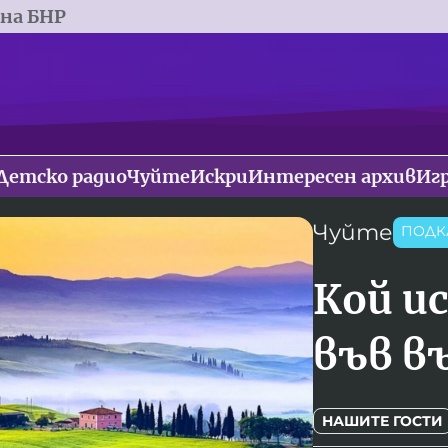
 на БНР
Детско радио
Чуйте
Искри
Интересен архив
Иг
Чуйте
ПОДК
Кой и
във в
НАШИТЕ ГОСТИ