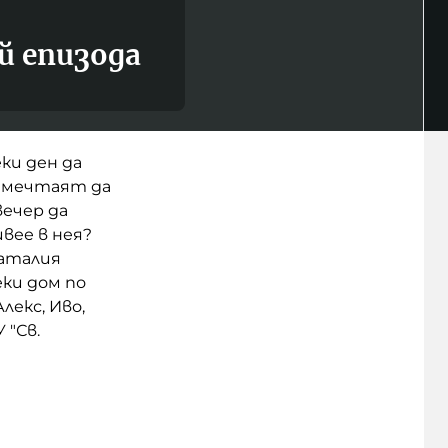
й епизода
ки ден да
и мечтаят да
вечер да
вее в нея?
Наталия
еки дом по
лекс, Иво,
 "Св.