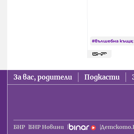
#
вълшебна къща;
За вас, родители
Подкасти
БНР
БНР Новини
Детското.