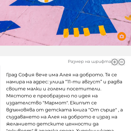
Домашен любимец
Питаме Ви
До ре ми
Размер на шрифта
Град София вече има Алея на доброто. Тя се
намира на адрес: улица “11-ти август” и радва
своите малки и големи посетители.
Мястото е преобразено по идея на
издателство "Мармот". Екипът се
вдъхновява от детската книга "От сърце" , а
създаването на Алея на доброто е израз на
желанието детските ценности да
"оживеят" в градска среда. Художничката