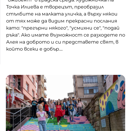
Точка Илиева е творецът, преобразил
стълбите на малката уличка, а върху някои
от тях може да видим прекрасни послания
като: "прегърни някого", "усмихни се", "подай
ръка". Ако имате възможност се разходете по
Алея на доброто и си представете свят, в
който всеки е добър....