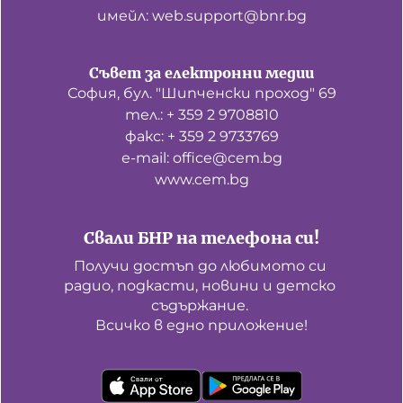
имейл: web.support@bnr.bg
Съвет за електронни медии
София, бул. "Шипченски проход" 69
тел.: + 359 2 9708810
факс: + 359 2 9733769
е-mail: office@cem.bg
www.cem.bg
Свали БНР на телефона си!
Получи достъп до любимото си 
радио, подкасти, новини и детско 
съдържание. 

Всичко в едно приложение!