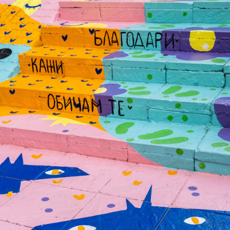
Игри
Фантазирай
Кои сме ние?
Приказки
История на изкуството
За вас, родители
Музикална кутийка
БНР
БНР Новини
От соул до рокендрол
Архивен фонд на БНР
Междучасие
Яйцето на света
Къщата
Златната ябълка
Непознатите думи
Като Айнщайн