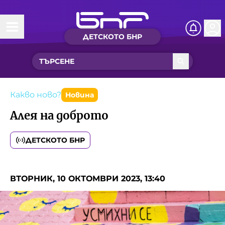
ДЕТСКОТО БНР
Начало
Какво ново?
Рубрики с вълшебства
Какво ново?
Новина
Алея на доброто
Детско радио
ДЕТСКОТО БНР
Чуйте
Новините на детски език
Искри
ВТОРНИК, 10 ОКТОМВРИ 2023, 13:40
Приказки
Интересен архив
Песнички
Нашите гости