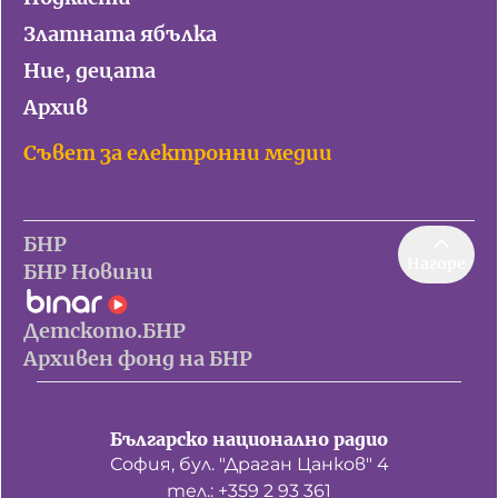
Златната ябълка
Ние, децата
Архив
Съвет за електронни медии
БНР
Нагоре
БНР Новини
Детското.БНР
Архивен фонд на БНР
Българско национално радио
София, бул. "Драган Цанков" 4
тел.: +359 2 93 361