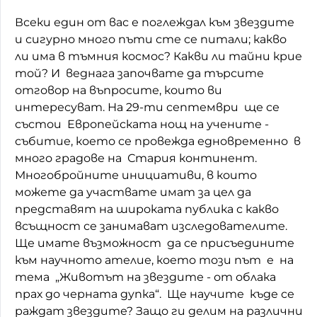
Всеки един от вас е поглеждал към звездите
Домашен любимец
и сигурно много пъти сте се питали; какво
Питаме Ви
ли има в тъмния космос? Какви ли тайни крие
той? И веднага започвате да търсите
До ре ми
отговор на въпросите, които ви
интересуват. На 29-ти септември ще се
състои Европейската нощ на учените -
събитие, което се провежда едновременно в
много градове на Стария континент.
Многобройните инициативи, в които
можете да участвате имат за цел да
представят на широката публика с какво
всъщност се занимават изследователите.
Ще имате възможност да се присъедините
към научното ателие, което този път е на
тема „Животът на звездите - от облака
прах до черната дупка“. Ще научите къде се
раждат звездите? Защо ги делим на различни