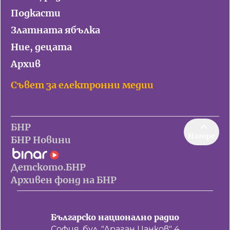
Подкасти
Златната ябълка
Ние, децата
Архив
Съвет за електронни медии
БНР
Нагоре
БНР Новини
Детското.БНР
Архивен фонд на БНР
Българско национално радио
София, бул. "Драган Цанков" 4