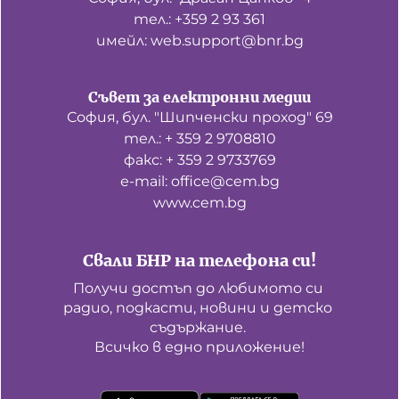
тел.: +359 2 93 361
имейл: web.support@bnr.bg
Съвет за електронни медии
София, бул. "Шипченски проход" 69
тел.: + 359 2 9708810
факс: + 359 2 9733769
е-mail: office@cem.bg
www.cem.bg
Свали БНР на телефона си!
Получи достъп до любимото си 
радио, подкасти, новини и детско 
съдържание. 

Всичко в едно приложение!