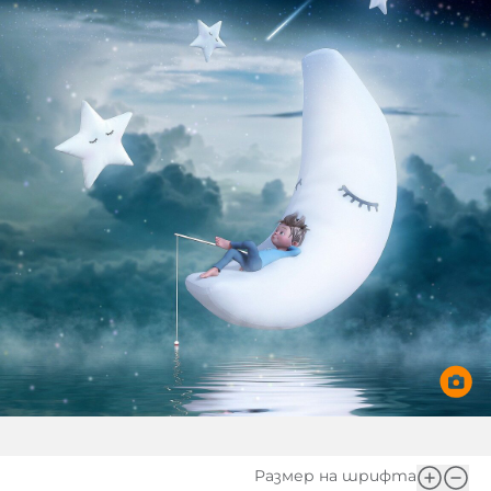
Игри
Фантазирай
Кои сме ние?
Приказки
История на изкуството
За вас, родители
Музикална кутийка
БНР
БНР Новини
От соул до рокендрол
Архивен фонд на БНР
Междучасие
Яйцето на света
Къщата
Златната ябълка
Непознатите думи
Размер на шрифта
Като Айнщайн