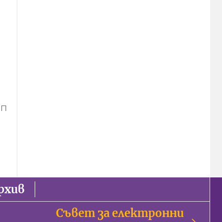
ИП
рхив
Съвет за електронни