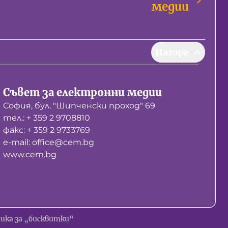
медии
Нагоре
Съвет за електронни медии
София, бул. "Шипченски проход" 69
тел.: + 359 2 9708810
факс: + 359 2 9733769
е-mail: office@cem.bg
www.cem.bg
ика за „бисквитки“