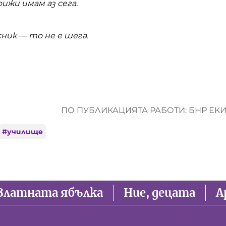
рижи имам аз сега.
сник — то не е шега.
ПО ПУБЛИКАЦИЯТА РАБОТИ: БНР ЕК
#
училище
Златната ябълка
Ние, децата
А