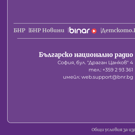
БНР
БНР Новини
Детското.
Българско национално радио
София, бул. "Драган Цанков" 4
тел.: +359 2 93 361
имейл: web.support@bnr.bg
Общи условия за из