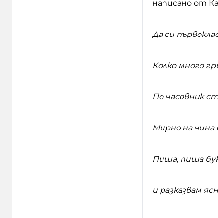
написано от К
Да си първокла
Колко много гр
По часовник с
Мирно на чина 
Пиша, пиша бук
и разказвам ясн