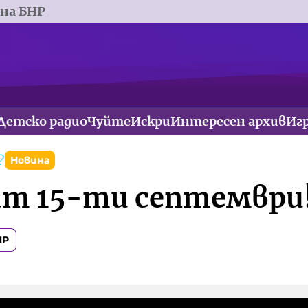
 на БНР
Детско радио
Чуйте
Искри
Интересен архив
Иг
?
Новина
т 15-ти септември
НР