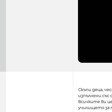
Скъпи деца, че
изпълнени със 
всичките ви це
училището за 