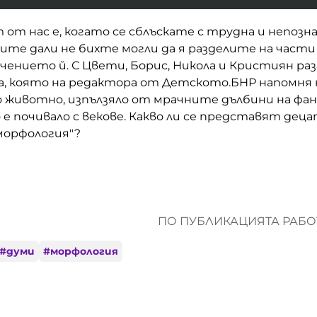
от нас е, когато се сблъскате с трудна и непозна
лите дали не бихте могли да я разделите на части
чението й. С Цвети, Борис, Никола и Кристиян раз
а, която на редактора от Детското.БНР напомня 
 животно, изпълзяло от мрачните дълбини на фа
е почивало с векове. Какво ли се представят деца
морфология"?
ПО ПУБЛИКАЦИЯТА РАБОТ
#
думи
#
морфология