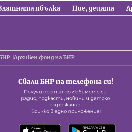
Златната ябълка
Ние, децата
А
БНР
Архивен фонд на БНР
Свали БНР на телефона си!
Получи достъп до любимото си 
радио, подкасти, новини и детско 
съдържание. 

Всичко в едно приложение!