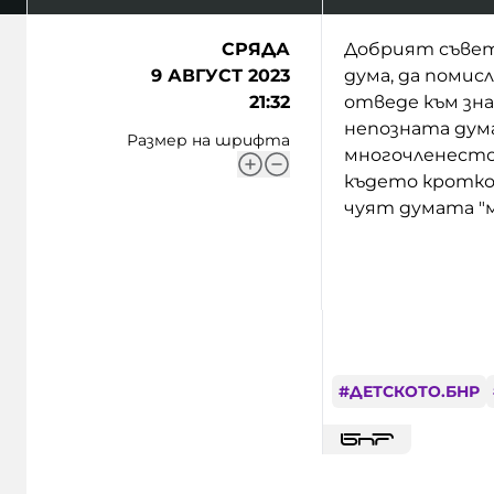
СРЯДА
Добрият съвет 
9 АВГУСТ 2023
дума, да помис
21:32
отведе към зна
непозната дум
Размер на шрифта
многочленесто
където кротко 
чуят думата "
#
ДЕТСКОТО.БНР