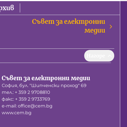
рхив
Съвет за електронни
медии
Нагоре
Съвет за електронни медии
София, бул. "Шипченски проход" 69
тел.: + 359 2 9708810
факс: + 359 2 9733769
е-mail: office@cem.bg
www.cem.bg