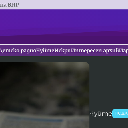
 на БНР
Детско радио
Чуйте
Искри
Интересен архив
Иг
Чуйте
ПОДК