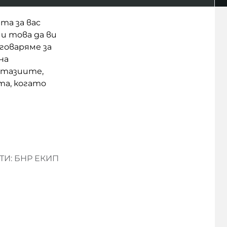
та за вас
 и това да ви
говаряме за
на
нтазиите,
та, когато
И: БНР ЕКИП