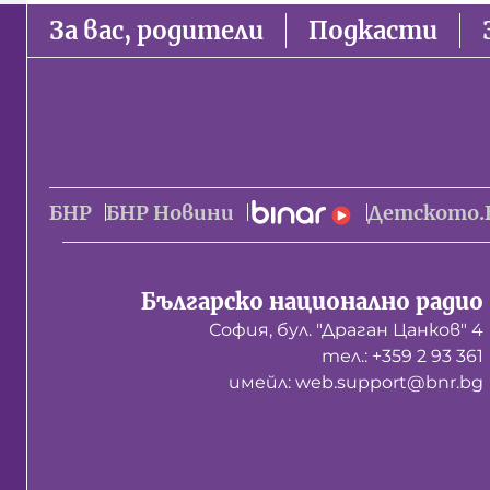
За вас, родители
Подкасти
БНР
БНР Новини
Детското.
Българско национално радио
София, бул. "Драган Цанков" 4
тел.: +359 2 93 361
имейл: web.support@bnr.bg