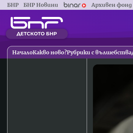
БНР
БНР Новини
Архивен фонд
ДЕТСКОТО БНР
Начало
Какво ново?
Рубрики с вълшебства