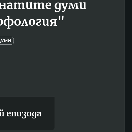
натите думи
рфология"
ДУМИ
й епизода