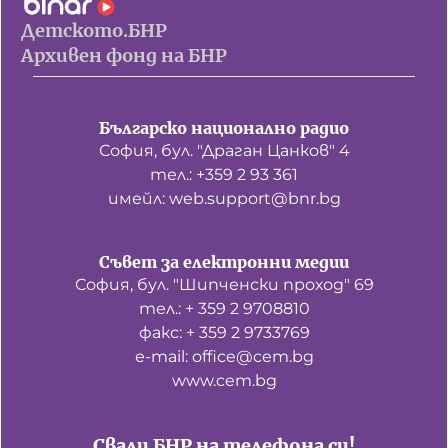
Детското.БНР
Архивен фонд на БНР
Българско национално радио
София, бул. "Драган Цанков" 4
тел.: +359 2 93 361
имейл: web.support@bnr.bg
Съвет за електронни медии
София, бул. "Шипченски проход" 69
тел.: + 359 2 9708810
факс: + 359 2 9733769
е-mail: office@cem.bg
www.cem.bg
Свали БНР на телефона си!