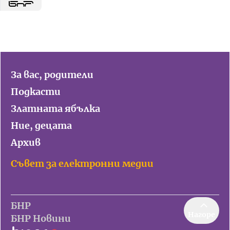
За вас, родители
Подкасти
Златната ябълка
Ние, децата
Архив
Съвет за електронни медии
БНР
Нагоре
БНР Новини