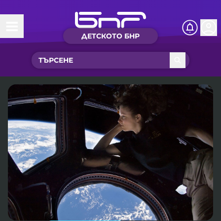
ДЕТСКОТО БНР
Начало
Какво ново?
Рубрики с вълшебства
Детско радио
Чуйте
Новините на детски език
Искри
Приказки
Интересен архив
Песнички
Нашите гости