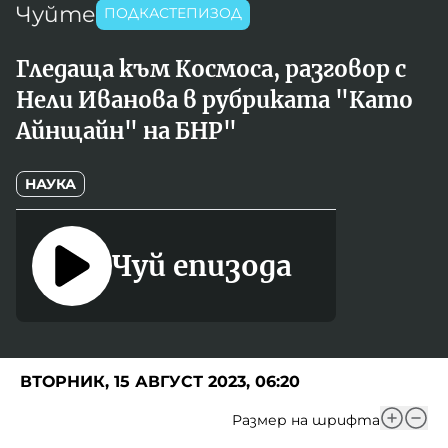
Чуйте
Игри
ПОДКАСТЕПИЗОД
Фантазирай
Гледаща към Космоса, разговор с
Кои сме ние?
Приказки
Нели Иванова в рубриката "Като
История на изкуството
За вас, родители
Айнщайн" на БНР"
Музикална кутийка
БНР
БНР Новини
НАУКА
От соул до рокендрол
Архивен фонд на БНР
Междучасие
Чуй епизода
Яйцето на света
Къщата
Златната ябълка
ВТОРНИК, 15 АВГУСТ 2023, 06:20
Непознатите думи
Размер на шрифта
Като Айнщайн