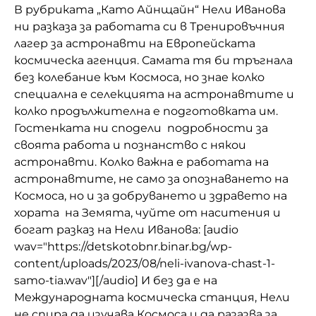
В рубриката „Като Айнщайн“ Нели Иванова
Домашен любимец
ни разказа за работата си в Тренировъчния
лагер за астронавти на Европейската
Питаме Ви
космическа агенция. Самата тя би тръгнала
без колебание към Космоса, но знае колко
До ре ми
специална е селекцията на астронавтите и
колко продължителна е подготовката им.
Гостенката ни сподели подробности за
своята работа и познанство с някои
астронавти. Колко важна е работата на
астронавтите, не само за опознаването на
Космоса, но и за добруването и здравето на
хората на Земята, чуйте от наситения и
богат разказ на Нели Иванова: [audio
wav="https://detskotobnr.binar.bg/wp-
content/uploads/2023/08/neli-ivanova-chast-1-
samo-tia.wav"][/audio] И без да е на
Международната космическа станция, Нели
не спира да изучава Космоса и да разазва за