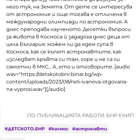
него тук, на Земята. От дете се интересува
от астрономия и още тогава е отличена в
международни олимпиади по астрономия. А
днес преподава наученото. Десетки въпроси
за живота в Космоса й зададоха днес деца от
цяла България: можем ли да ядем супа в
Космоса, как се къпят астронавтите, как
изследват кръвта си там, горе и не са ли
самотни в МКС... А, ето и отговорите. [audio
wav="https://detskotobnr.binar.bg/wp-
content/uploads/2023/08/neli-ivanova-otgovaria-
na-vyprosi.wav"][/audio]
ПО ПУБЛИКАЦИЯТА РАБОТИ: БНР ЕКИП
#
ДЕТСКОТО.БНР
#
космос
#
астронавти