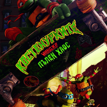
Игри
Фантазирай
Кои сме ние?
Приказки
История на изкуството
За вас, родители
Музикална кутийка
БНР
БНР Новини
От соул до рокендрол
Архивен фонд на БНР
Междучасие
Яйцето на света
Къщата
Златната ябълка
Непознатите думи
Като Айнщайн