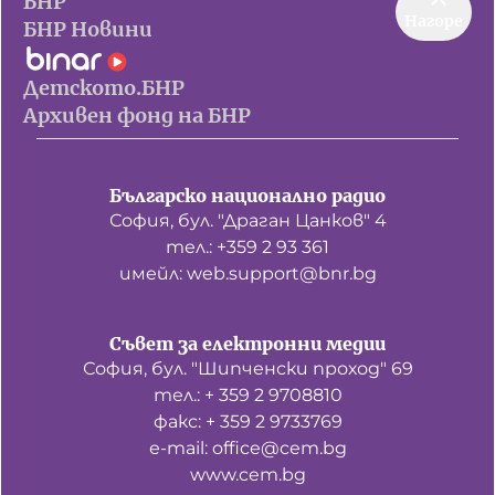
БНР
Нагоре
БНР Новини
Детското.БНР
Архивен фонд на БНР
Българско национално радио
София, бул. "Драган Цанков" 4
тел.: +359 2 93 361
имейл: web.support@bnr.bg
Съвет за електронни медии
София, бул. "Шипченски проход" 69
тел.: + 359 2 9708810
факс: + 359 2 9733769
е-mail: office@cem.bg
www.cem.bg