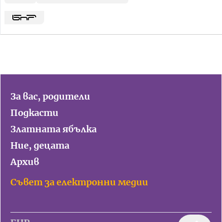
За вас, родители
Подкасти
Златната ябълка
Ние, децата
Архив
Съвет за електронни медии