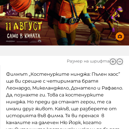
Домашен любимец
Питаме Ви
До ре ми
Размер на шрифта
Филмът „Костенурките нинджа: Пълен хаос”
ще ви срещне с четиримата братя
Леонардо, Микеланджело, Донатело и Рафаело.
Да, познахте ги. Това са костенурките
нинджа. Но преди да станат герои, те са
имали друг живот. Какъв, ще разберете от
историята във филма. Тя ви пренася в
каналите на далечен Ню Йорк, когато