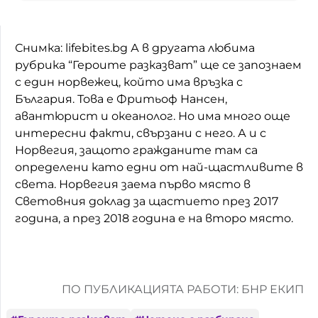
Снимка: lifebites.bg А в другата любима
рубрика “Героите разказват” ще се запознаем
с един норвежец, който има връзка с
България. Това е Фритьоф Нансен,
авантюрист и океанолог. Но има много още
интересни факти, свързани с него. А и с
Норвегия, защото гражданите там са
определени като едни от най-щастливите в
света. Норвегия заема първо място в
Световния доклад за щастието през 2017
година, а през 2018 година е на второ място.
ПО ПУБЛИКАЦИЯТА РАБОТИ: БНР ЕКИП