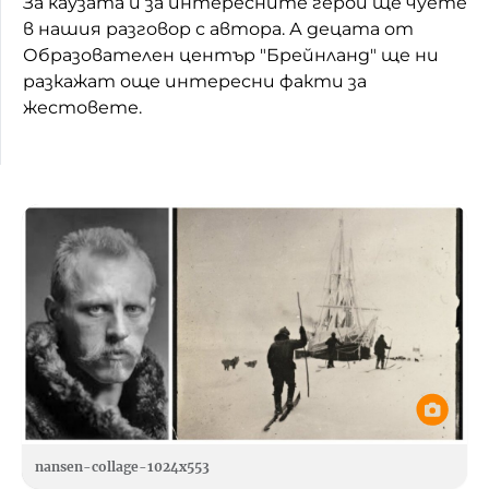
За каузата и за интересните герои ще чуете
в нашия разговор с автора. А децата от
Домашен любимец
Образователен център "Брейнланд" ще ни
Питаме Ви
разкажат още интересни факти за
жестовете.
До ре ми
nansen-collage-1024x553