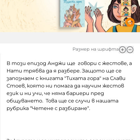
Игри
Фантазирай
Кои сме ние?
Приказки
История на изкуството
За вас, родители
Музикална кутийка
Размер на шрифта
БНР
БНР Новини
От соул до рокендрол
В този епизод Анджи ще говори с жестове, а
Архивен фонд на БНР
Нати трябва да я разбере. Защото ще се
Междучасие
запознаем с книгата "Тихата гора" на Слави
Стоев, която ни помага да научим жестов
Яйцето на света
език и ни учи, че няма бариери пред
Къщата
общуването. Това ще се случи в нашата
рубрика “Четене с разбиране“.
Златната ябълка
Непознатите думи
Като Айнщайн