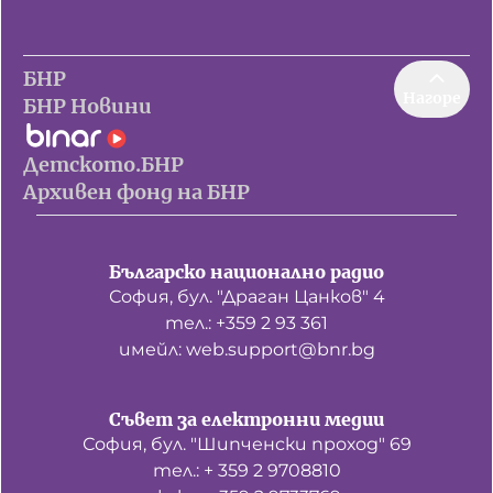
БНР
Нагоре
БНР Новини
Детското.БНР
Архивен фонд на БНР
Българско национално радио
София, бул. "Драган Цанков" 4
тел.: +359 2 93 361
имейл: web.support@bnr.bg
Съвет за електронни медии
София, бул. "Шипченски проход" 69
тел.: + 359 2 9708810