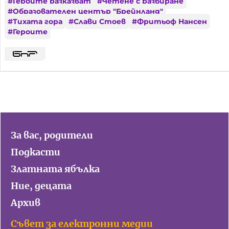
#
Героите разказват
#
Четене с разбиране
#
Образователен център "Брейнланд"
#
Тихата гора
#
Слави Стоев
#
Фритьоф Нансен
#
Героите
За вас, родители
Подкасти
Златната ябълка
Ние, децата
Архив
Съвет за електронни медии