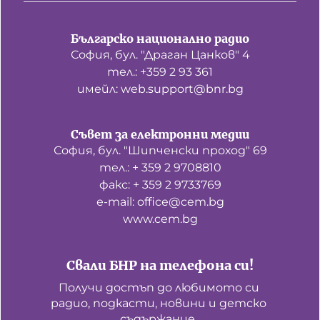
Българско национално радио
София, бул. "Драган Цанков" 4
тел.: +359 2 93 361
имейл: web.support@bnr.bg
Съвет за електронни медии
София, бул. "Шипченски проход" 69
тел.: + 359 2 9708810
факс: + 359 2 9733769
е-mail: office@cem.bg
www.cem.bg
Свали БНР на телефона си!
Получи достъп до любимото си 
радио, подкасти, новини и детско 
съдържание. 
