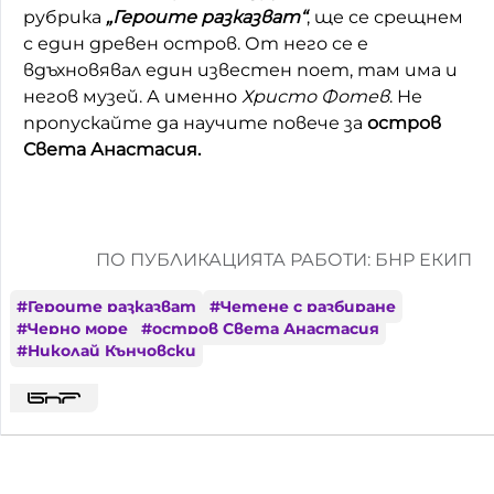
рубрика
„Героите разказват“
, ще се срещнем
с един древен остров. От него се е
вдъхновявал един известен поет, там има и
негов музей. А именно
Христо Фотев
. Не
пропускайте да научите повече за
остров
Света Анастасия.
ПО ПУБЛИКАЦИЯТА РАБОТИ: БНР ЕКИП
#
Героите разказват
#
Четене с разбиране
#
Черно море
#
остров Света Анастасия
#
Николай Кънчовски