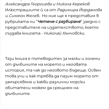
Александра Георгиева и Никола Кереков.
Домашен любимец
Илюстрациите й са от
Радимира Йорданова
и Симеон
Желев. Но ние ще я представим в
Питаме Ви
рубриката ни “
Четене с разбиране
” заедно с
представителя на издателството, което
До ре ми
създава книгата -
Николай Кънчовски.
Тази книга е пътеводител за малки и големи
от дълбините на морето и неговата
история, та чак до неговото бъдеще. Освен
това
учи и как трябва да пазим морето от
замърсявяне и какви различни морски
обитатели можем да срещнем на
дълбините.