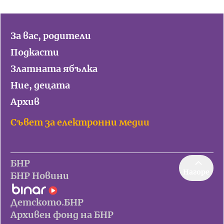
За вас, родители
Подкасти
Златната ябълка
Ние, децата
Архив
Съвет за електронни медии
БНР
Нагоре
БНР Новини
Детското.БНР
Архивен фонд на БНР