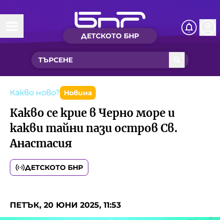
ДЕТСКОТО БНР
Начало
Какво ново?
Рубрики с вълшебства
Какво ново?
Новина
Какво се крие в Черно море и
Детско радио
какви тайни пази остров Св.
Анастасия
Чуйте
Новините на детски език
ДЕТСКОТО БНР
Искри
Приказки
Интересен архив
Песнички
ПЕТЪК, 20 ЮНИ 2025, 11:53
Нашите гости